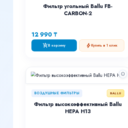
Фильтр угольный Ballu FB-
CARBON-2
12 990 ₸
add_shopping_cart
bolt
В корзину
Купить в 1 клик
info
ВОЗДУШНЫЕ ФИЛЬТРЫ
BALLU
Фильтр высокоэффективный Ballu
HEPA Н13