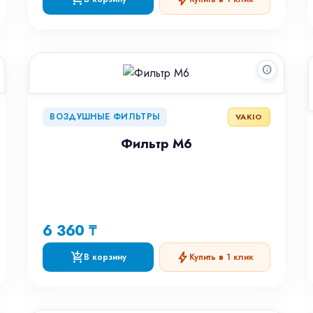
info
ВОЗДУШНЫЕ ФИЛЬТРЫ
VAKIO
Фильтр M6
6 360 ₸
add_shopping_cart
bolt
В корзину
Купить в 1 клик