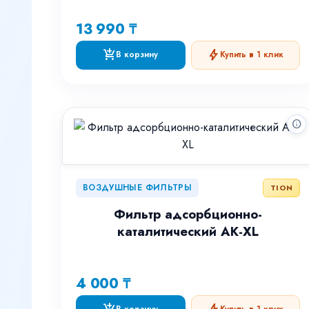
13 990 ₸
add_shopping_cart
bolt
В корзину
Купить в 1 клик
info
ВОЗДУШНЫЕ ФИЛЬТРЫ
TION
Фильтр адсорбционно-
каталитический АК-XL
4 000 ₸