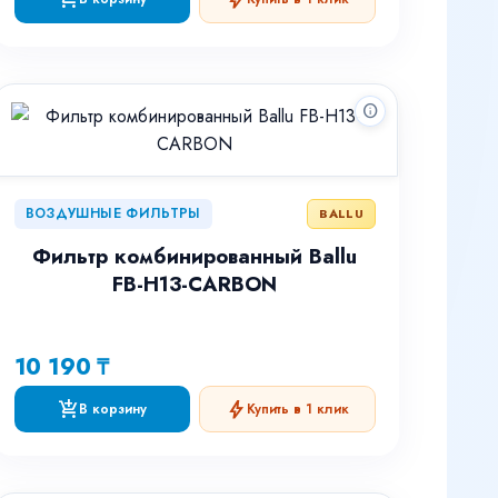
info
ВОЗДУШНЫЕ ФИЛЬТРЫ
BALLU
Фильтр комбинированный Ballu
FB-H13-CARBON
10 190 ₸
add_shopping_cart
bolt
В корзину
Купить в 1 клик