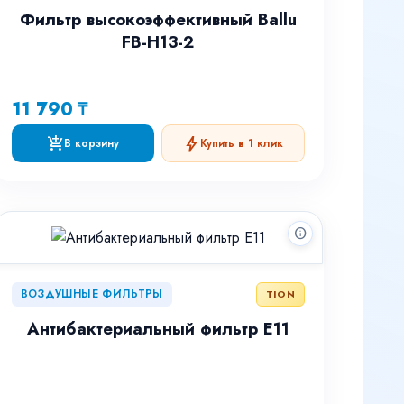
Фильтр высокоэффективный Ballu
FB-H13-2
11 790 ₸
add_shopping_cart
bolt
В корзину
Купить в 1 клик
info
ВОЗДУШНЫЕ ФИЛЬТРЫ
TION
Антибактериальный фильтр Е11