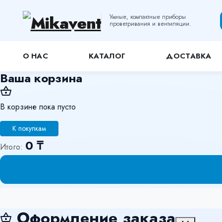
Умные, компактные приборы
проветривания и вентиляции.
О НАС
КАТАЛОГ
ДОСТАВКА
Ваша корзина
shopping_basket
В корзине пока пусто
К покупкам
0 ₸
Итого:
Оформление заказа
shopping_basket