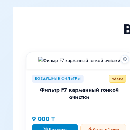
info
ВОЗДУШНЫЕ ФИЛЬТРЫ
VAKIO
Фильтр F7 карманный тонкой
очистки
9 000 ₸
add_shopping_cart
bolt
В корзину
Купить в 1 клик