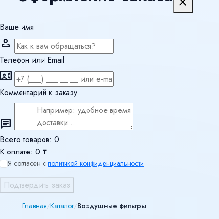
close
Ваше имя
person
Телефон или Email
contact_phone
Комментарий к заказу
chat
Всего товаров:
0
К оплате:
0 ₸
Я согласен с
политикой конфиденциальности
Подтвердить заказ
Главная
Каталог
Воздушные фильтры
/
/