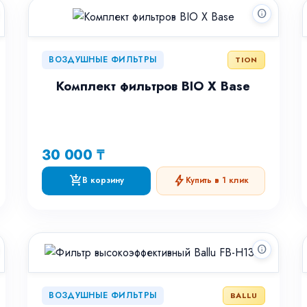
info
ВОЗДУШНЫЕ ФИЛЬТРЫ
TION
Комплект фильтров BIO X Base
30 000 ₸
add_shopping_cart
bolt
В корзину
Купить в 1 клик
info
ВОЗДУШНЫЕ ФИЛЬТРЫ
BALLU