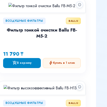
info
ВОЗДУШНЫЕ ФИЛЬТРЫ
BALLU
Фильтр тонкой очистки Ballu FB-
M5-2
11 790 ₸
add_shopping_cart
bolt
В корзину
Купить в 1 клик
info
ВОЗДУШНЫЕ ФИЛЬТРЫ
BALLU