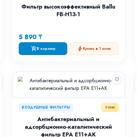
Фильтр высокоэффективный Ballu
FB-H13-1
5 890 ₸
add_shopping_cart
bolt
В корзину
Купить в 1 клик
info
ВОЗДУШНЫЕ ФИЛЬТРЫ
TION
Антибактериальный и
адсорбционно-каталитический
фильтр EPA E11+AK