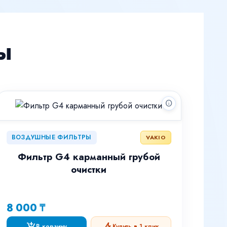
ы
info
ВОЗДУШНЫЕ ФИЛЬТРЫ
VAKIO
Фильтр G4 карманный грубой
очистки
8 000 ₸
add_shopping_cart
bolt
В корзину
Купить в 1 клик