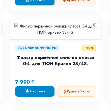
add_shopping_cart
bolt
В корзину
Купить в 1 клик
info
ВОЗДУШНЫЕ ФИЛЬТРЫ
TION
Фильтр первичной очистки класса
G4 для TION Бризер 3S/4S.
7 990 ₸
add_shopping_cart
bolt
В корзину
Купить в 1 клик