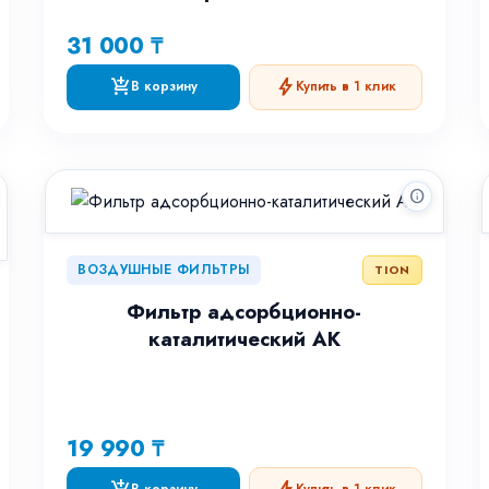
31 000 ₸
add_shopping_cart
bolt
В корзину
Купить в 1 клик
info
ВОЗДУШНЫЕ ФИЛЬТРЫ
TION
Фильтр адсорбционно-
каталитический АК
19 990 ₸