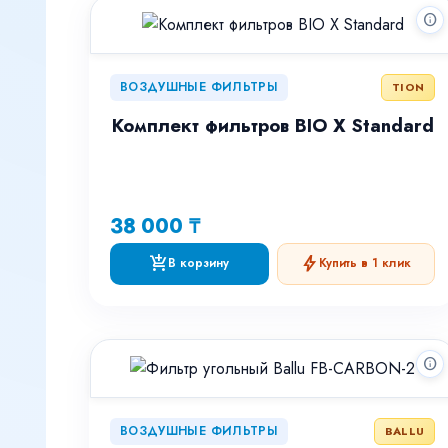
info
ВОЗДУШНЫЕ ФИЛЬТРЫ
TION
Комплект фильтров BIO X Standard
38 000 ₸
add_shopping_cart
bolt
В корзину
Купить в 1 клик
info
ВОЗДУШНЫЕ ФИЛЬТРЫ
BALLU