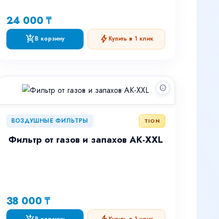
24 000 ₸
add_shopping_cart
bolt
В корзину
Купить в 1 клик
info
ВОЗДУШНЫЕ ФИЛЬТРЫ
TION
Фильтр от газов и запахов AK-XXL
38 000 ₸